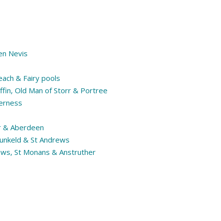
len Nevis
Beach & Fairy pools
taffin, Old Man of Storr & Portree
verness
ser & Aberdeen
 Dunkeld & St Andrews
rews, St Monans & Anstruther