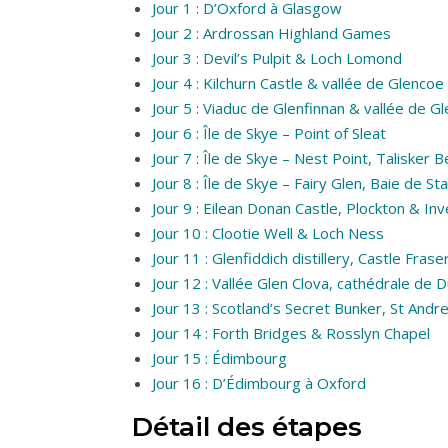
Jour 1 : D’Oxford à Glasgow
Jour 2 : Ardrossan Highland Games
Jour 3 : Devil’s Pulpit & Loch Lomond
Jour 4 : Kilchurn Castle & vallée de Glencoe
Jour 5 : Viaduc de Glenfinnan & vallée de G
Jour 6 : Île de Skye – Point of Sleat
Jour 7 : Île de Skye – Nest Point, Talisker 
Jour 8 : Île de Skye – Fairy Glen, Baie de S
Jour 9 : Eilean Donan Castle, Plockton & In
Jour 10 : Clootie Well & Loch Ness
Jour 11 : Glenfiddich distillery, Castle Fra
Jour 12 : Vallée Glen Clova, cathédrale de
Jour 13 : Scotland’s Secret Bunker, St And
Jour 14 : Forth Bridges & Rosslyn Chapel
Jour 15 : Édimbourg
Jour 16 : D’Édimbourg à Oxford
Détail des étapes