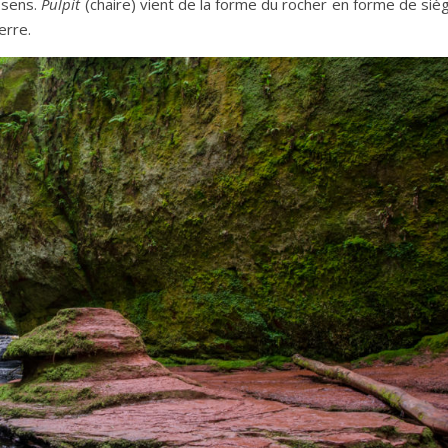
 sens.
Pulpit
(chaire) vient de la forme du rocher en forme de siè
erre.