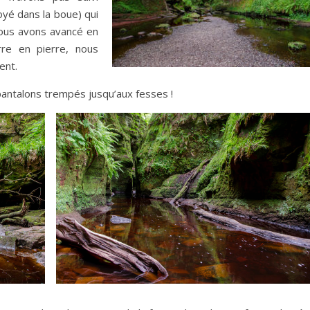
oyé dans la boue) qui
nous avons avancé en
re en pierre, nous
ent.
pantalons trempés jusqu’aux fesses !